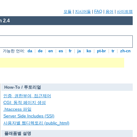
모듈
|
지시어들
|
FAQ
|
용어
|
사이트맵
 2.4
가능한 언어:
da
|
de
|
en
|
es
|
fr
|
ja
|
ko
|
pt-br
|
tr
|
zh-cn
How-To / 투토리얼
인증, 권한부여, 접근제어
CGI: 동적 페이지 생성
.htaccess 파일
Server Side Includes (SSI)
사용자별 웹디렉토리 (public_html)
플래폼별 설명