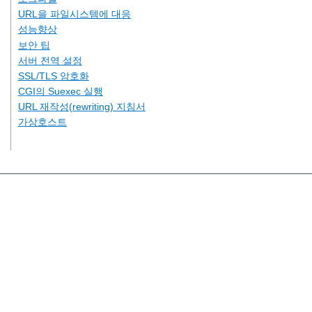
URL을 파일시스템에 대응
성능향상
보안 팁
서버 전역 설정
SSL/TLS 암호화
CGI의 Suexec 실행
URL 재작성(rewriting) 지침서
가상호스트