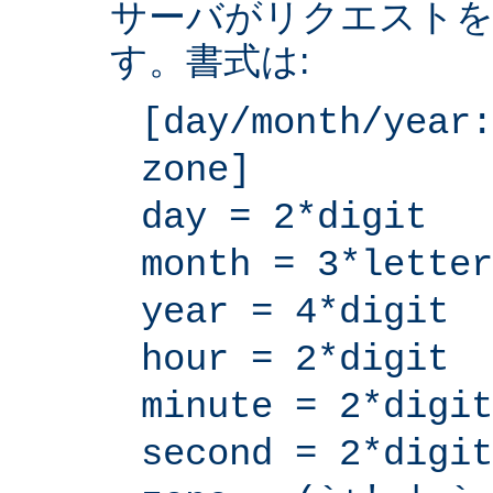
サーバがリクエストを
す。書式は:
[day/month/year:
zone]
day = 2*digit
month = 3*letter
year = 4*digit
hour = 2*digit
minute = 2*digit
second = 2*digit