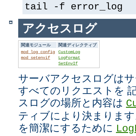
tail -f error_log
アクセスログ
関連モジュール
関連ディレクティブ
mod_log_config
CustomLog
mod_setenvif
LogFormat
SetEnvIf
サーバアクセスログはサ
すべてのリクエストを 
スログの場所と内容は
C
ティブにより決まります
を簡潔にするために
Log