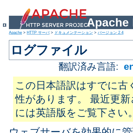
Apach
Apache
>
HTTP サーバ
>
ドキュメンテーション
>
バージョン 2.4
ログファイル
翻訳済み言語:
e
この日本語訳はすでに古
性があります。 最近更
には英語版をご覧下さい
ウェブサーバを効果的に管