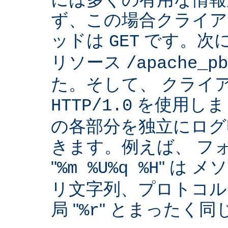
ず、この場合クライア
ッドは
です。次
GET
リソース
/apache_pb
た。そして、 クライ
を使用しま
HTTP/1.0
の各部分を独立にログ
きます。例えば、 フ
"
" は 
%m %U%q %H
リ文字列、プロトコル
局 "
" とまったく
%r