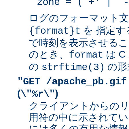
zone = (`+' | `-
ログのフォーマット
を 指定す
{format}t
で時刻を表示させるこ
のとき、
は 
format
の
の形
strftime(3)
"GET /apache_pb.gif
(
)
\"%r\"
クライアントからの
用符の中に示されてい
には多くの有用な情報