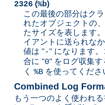
(
)
2326
%b
この最後の部分はクラ
れたオブジェクトの、
たサイズを表します
イアントに送られなか
値は "
" になります
-
合に "
" をログ収集
0
く
を使ってくださ
%B
Combined Log Form
もう一つのよく使われる書式