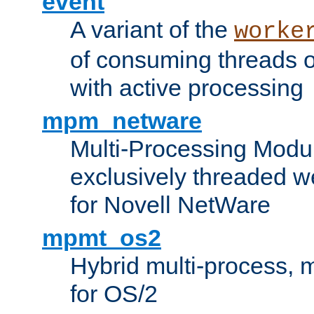
event
A variant of the
worke
of consuming threads o
with active processing
mpm_netware
Multi-Processing Modu
exclusively threaded w
for Novell NetWare
mpmt_os2
Hybrid multi-process,
for OS/2