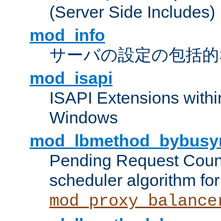
(Server Side Includes)
mod_info
サーバの設定の包括的
mod_isapi
ISAPI Extensions withi
Windows
mod_lbmethod_bybusy
Pending Request Count
scheduler algorithm for
mod_proxy_balance