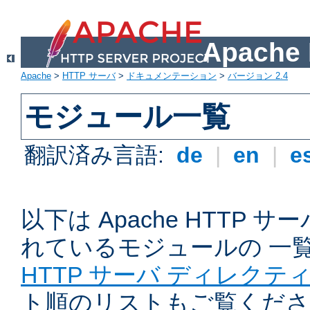
Apach
Apache
>
HTTP サーバ
>
ドキュメンテーション
>
バージョン 2.4
モジュール一覧
翻訳済み言語:
de
|
en
|
e
以下は Apache HTTP
れているモジュールの 一
HTTP サーバ ディレクテ
ト順のリストもご覧くださ