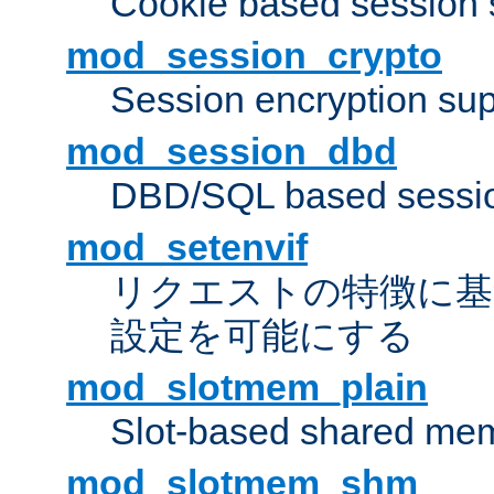
Cookie based session 
mod_session_crypto
Session encryption sup
mod_session_dbd
DBD/SQL based sessio
mod_setenvif
リクエストの特徴に基
設定を可能にする
mod_slotmem_plain
Slot-based shared mem
mod_slotmem_shm