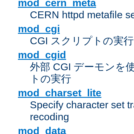
mod_cern_meta
CERN httpd metafile s
mod_cgi
CGI スクリプトの実行
mod_cgid
外部 CGI デーモンを使
トの実行
mod_charset_lite
Specify character set tr
recoding
mod_data