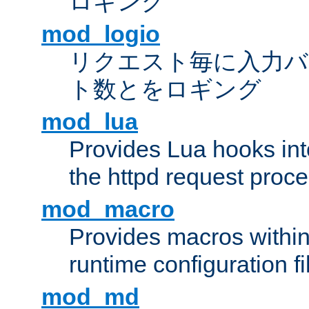
ロギング
mod_logio
リクエスト毎に入力バ
ト数とをロギング
mod_lua
Provides Lua hooks into
the httpd request proc
mod_macro
Provides macros withi
runtime configuration fi
mod_md