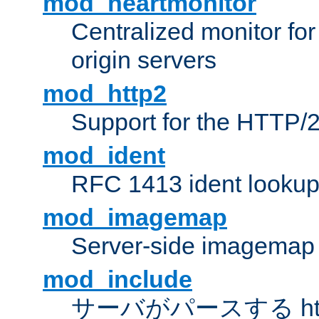
mod_heartmonitor
Centralized monitor fo
origin servers
mod_http2
Support for the HTTP/2
mod_ident
RFC 1413 ident looku
mod_imagemap
Server-side imagemap
mod_include
サーバがパースする ht