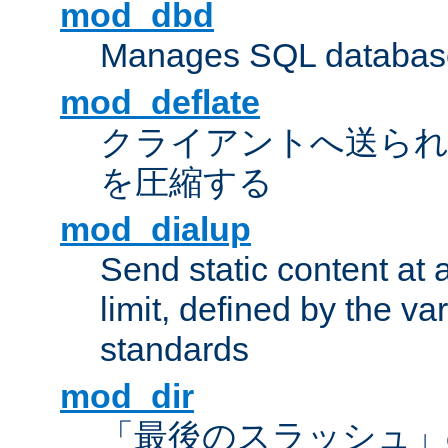
mod_dbd
Manages SQL database
mod_deflate
クライアントへ送ら
を圧縮する
mod_dialup
Send static content at 
limit, defined by the v
standards
mod_dir
「最後のスラッシュ」