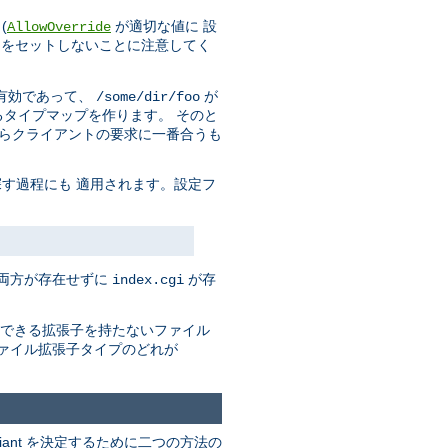
(
が適切な値に 設
AllowOverride
をセットしないことに注意してく
有効であって、
が
/some/dir/foo
タイプマップを作ります。 そのと
からクライアントの要求に一番合うも
す過程にも 適用されます。設定フ
の両方が存在せずに
が存
index.cgi
できる拡張子を持たないファイル
ァイル拡張子タイプのどれが
riant を決定するために二つの方法の