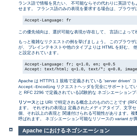
ランス語で情報を見たい、 不可能ならその代わりに英語でも
せます。 フランス語のみの表現を要求する場合は、ブラウザ
Accept-Language: fr
この優先傾向は、選択可能な表現が存在して、 言語によって
もっと複雑なリクエストの例を挙げましょう。 このブラウザ
が、 プレインテキストや他のタイプよりは HTML を好む、 
と設定されています。
Accept-Language: fr; q=1.0, en; q=0.5
Accept: text/html; q=1.0, text/*; q=0.8, imag
Apache は HTTP/1.1 規格で定義されている 'server 
リクエストヘッダを完全にサポートしています。A
Accept-Encoding
と RFC 2296 で定義されている試験的な ネゴシエーションプロトコ
リソース
とは URI で特定される概念上のもののことです (RFC
ます。 それぞれの表現は 定義されたメディアタイプ、文字セ
個、それ以上の表現と 関連付けられる可能性があります。複
呼ばれます。 ネゴシエーション可能なリソースの variant
Apache におけるネゴシエーション