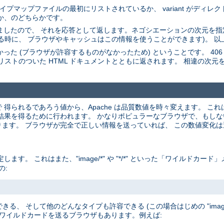
。 タイプマップファイルの最初にリストされているか、 variant がディ
たか、のどちらかです。
選びましたので、 それを応答として返します。ネゴシエーションの次元を指定
る時に、 ブラウザやキャッシュはこの情報を使うことができます)。 以
た (ブラウザが許容するものがなかったため) ということです。 406 ステータス
riant のリストのついた HTML ドキュメントとともに返されます。 相違の次元
釈で 得られるであろう値から、Apache は品質数値を時々変えます。 
を得るために行われます。 かなりポピュラーなブラウザで、もしないと間違
ます。 ブラウザが完全で正しい情報を送っていれば、 この数値変化
。 これはまた、"image/*" や "*/*" といった「ワイルドカー
の:
きる、 そして他のどんなタイプも許容できる (この場合はじめの "image
 ワイルドカードを送るブラウザもあります。例えば: