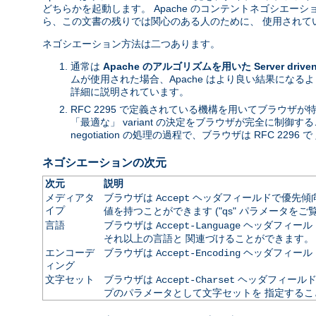
どちらかを起動します。 Apache のコンテントネゴシエ
ら、この文書の残りでは関心のある人のために、 使用されて
ネゴシエーション方法は二つあります。
通常は
Apache のアルゴリズムを用いた Server driven n
ムが使用された場合、Apache はより良い結果になる
詳細に説明されています。
RFC 2295 で定義されている機構を用いてブラウザ
「最適な」 variant の決定をブラウザが完全に制御す
negotiation の処理の過程で、ブラウザは RFC 2296 で 
ネゴシエーションの次元
次元
説明
メディアタ
ブラウザは
ヘッダフィールドで優先傾向を
Accept
イプ
値を持つことができます ("qs" パラメータをご
言語
ブラウザは
ヘッダフィールドで
Accept-Language
それ以上の言語と 関連づけることができます。
エンコーデ
ブラウザは
ヘッダフィール
Accept-Encoding
ィング
文字セット
ブラウザは
ヘッダフィールドで
Accept-Charset
プのパラメータとして文字セットを 指定するこ