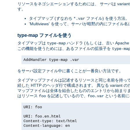
リソースをネゴシエーションするためには、 サーバは vari
す。
タイプマップ (
すなわち
ファイル) を使う方法。 
*.var
'Multiviews' を使って、サーバが暗黙の内にファ
type-map ファイルを使う
タイプマップは
ハンドラ (もしくは、古い Apac
type-map
この機能を使うためには、あるファイルの拡張子を
type-ma
AddHandler type-map .var
をサーバ設定ファイル中に書くことが一番良い方法です。
タイプマップファイルは記述するリソースと同じ名前を持っていて
続した HTTP のヘッダ行で構成されます。 異なる vari
マップファイルは全体を結合したもののエントリから始まりま
はリソース
を記述しているので、
という名前に
foo
foo.var
URI: foo
URI: foo.en.html
Content-type: text/html
Content-language: en