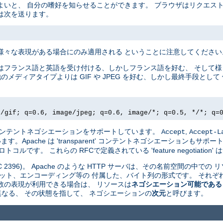
よいと、 自分の嗜好を知らせることができます。 ブラウザはリクエス
は次を送ります。
様々な表現がある場合にのみ適用される ということに注意してください
はフランス語と英語を受け付ける、しかしフランス語を好む、 そして
他のメディアタイプよりは GIF や JPEG を好む、しかし最終手段と
e/gif; q=0.6, image/jpeg; q=0.6, image/*; q=0.5, */*; q=
driven' コンテントネゴシエーションをサポートしています。
,
Accept
Accept-L
pache は 'transparent' コンテントネゴシエーションもサポート
ルです。 これらの RFCで定義されている 'feature negotiatio
 2396)。 Apache のような HTTP サーバは、その名前空間の中での 
ット、エンコーディング等の 付属した、バイト列の形式です。 それぞれ
数の表現が利用できる場合は、 リソースは
ネゴシエーション可能である
 が異なる、 その状態を指して、 ネゴシエーションの
次元
と呼びます。