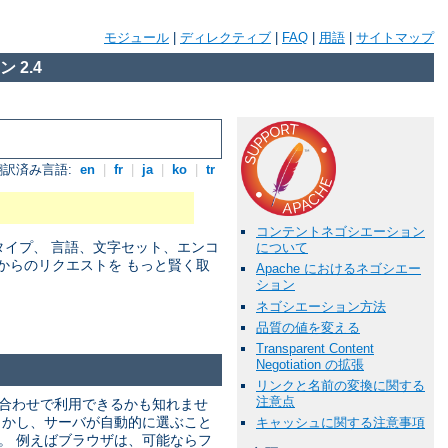
モジュール
|
ディレクティブ
|
FAQ
|
用語
|
サイトマップ
 2.4
翻訳済み言語:
en
|
fr
|
ja
|
ko
|
tr
コンテントネゴシエーション
アタイプ、 言語、文字セット、エンコ
について
からのリクエストを もっと賢く取
Apache におけるネゴシエー
ション
ネゴシエーション方法
品質の値を変える
Transparent Content
Negotiation の拡張
リンクと名前の変換に関する
注意点
み合わせで利用できるかも知れませ
しかし、サーバが自動的に選ぶこと
キャッシュに関する注意事項
。 例えばブラウザは、可能ならフ