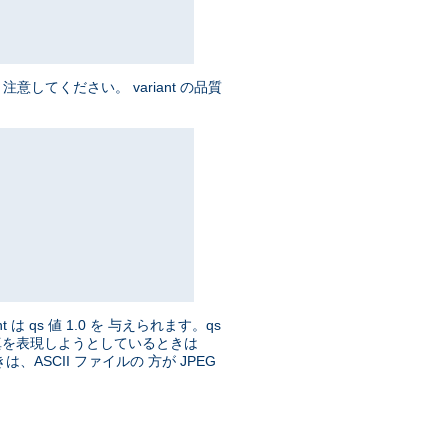
してください。 variant の品質
t は qs 値 1.0 を 与えられます。qs
、写真を表現しようとしているときは
ASCII ファイルの 方が JPEG