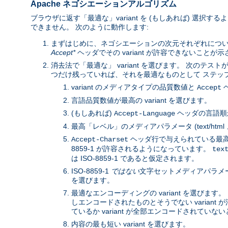
Apache ネゴシエーションアルゴリズム
ブラウザに返す「最適な」variant を (もしあれば) 選択
できません。 次のように動作します:
まずはじめに、ネゴシエーションの次元それぞれにつ
Accept*
ヘッダでその variant が許容できないことが
消去法で「最適な」 variant を選びます。 次のテストが
つだけ残っていれば、それを最適なものとして ステップ 3
variant のメディアタイプの品質数値と
ヘ
Accept
言語品質数値が最高の variant を選びます。
(もしあれば)
ヘッダの言語順か
Accept-Language
最高「レベル」のメディアパラメータ (text/htm
ヘッダ行で与えられている最高の
Accept-Charset
8859-1 が許容されるようになっています。
tex
は ISO-8859-1 であると仮定されます。
ISO-8859-1
ではない
文字セットメディアパラメータと
を選びます。
最適なエンコーディングの variant を選びます。 
しエンコードされたものとそうでない variant が
ているか variant が全部エンコードされていないと
内容の最も短い variant を選びます。