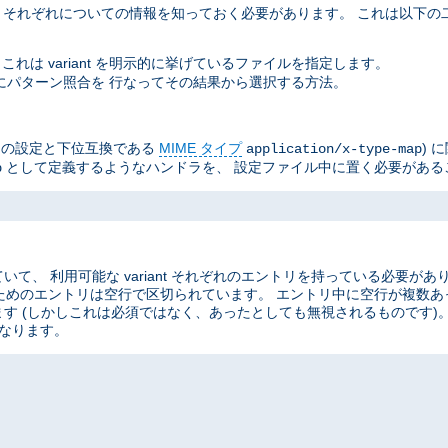
ant それぞれについての情報を知っておく必要があります。 これは以下
これは variant を明示的に挙げているファイルを指定します。
イル名にパターン照合を 行なってその結果から選択する方法。
he の設定と下位互換である
MIME タイプ
) 
application/x-type-map
として定義するようなハンドラを、 設定ファイル中に置く必要がある
p
、 利用可能な variant それぞれのエントリを持っている必要があ
ant のためのエントリは空行で区切られています。 エントリ中に空行が複
す (しかしこれは必須ではなく、あったとしても無視されるものです)
なります。