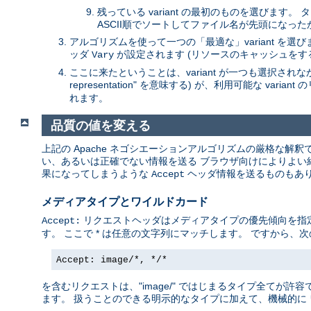
残っている variant の最初のものを選びます
ASCII順でソートしてファイル名が先頭になっ
アルゴリズムを使って一つの「最適な」variant を
ッダ
が設定されます (リソースのキャッシュをす
Vary
ここに来たということは、variant が一つも選択されなかっ
representation" を意味する) が、利用可能な va
れます。
品質の値を変える
上記の Apache ネゴシエーションアルゴリズムの厳格な解
い、あるいは正確でない情報を送る ブラウザ向けによりよい結果
果になってしまうような
ヘッダ情報を送るものもあり
Accept
メディアタイプとワイルドカード
リクエストヘッダはメディアタイプの優先傾向を指定します
Accept:
す。 ここで * は任意の文字列にマッチします。 ですから、次
Accept: image/*, */*
を含むリクエストは、"image/" ではじまるタイプ全てが許容で
ます。 扱うことのできる明示的なタイプに加えて、機械的に