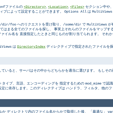
ファイルの
,
,
セクション中や、
onf
<Directory>
<Location>
<Files>
ィブによって設定することができます。
は
Options All
MultiViews
へのリクエストを受け取り、
で
が
/dir/foo
/some/dir
MultiViews
てはまる全てのファイルを探し、 事実上それらのファイルをマップする
ァイル名を 直接指定したときと同じものが割り当てられます。 それ
は
ディレクティブで指定されたファイルを探
iViews
DirectoryIndex
していると、サーバはその中からどちらかを適当に選びます。 もしそ
トタイプ、言語、エンコーディングを 指定するための
で認識
mod_mime
設定に依存します。このディレクティブは ハンドラ、フィルタ、他のフ
ファイルか ディレクトリ内のファイル名からかで取得した後、 「最適な」 va