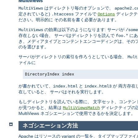
Multiviews
はディレクトリ毎のオプションで、
MultiViews
apache2.c
定されていると)
ファイルで
ディレクテ
.htaccess
Options
ださい。明示的に その名前を書く必要があります。
の効果は以下のようになります: サーバが
MultiViews
/some
存在
しない
場合、 サーバはディレクトリを読んで
にあ
foo.*
き、メディアタイプとコンテントエンコーディングは、そのフ
のを選びます。
サーバがディレクトリの索引を作ろうとしている場合、
Mult
ァイルに
DirectoryIndex index
が書かれていて、
と
が 両方存在
index.html
index.html3
在していると、 サーバはそれを実行します。
もしディレクトリを読んでいる際に、 文字セット、コンテン
が見つかると、結果は
ディレクティブの
MultiViewsMatch
MultiViews ネゴシエーションで使用できるかを決定します。
ネゴシエーション方法
Apache はリソースの variant の一覧を、タイプマップ