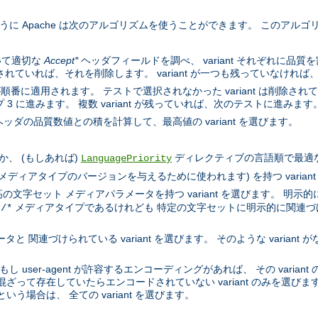
するように Apache は次のアルゴリズムを使うことができます。 このア
いて適切な
Accept*
ヘッダフィールドを調べ、 variant それぞれに品
示されていれば、それを削除します。 variant が一つも残っていなければ
順番に適用されます。 テストで選択されなかった variant は削除されていき
 に進みます。 複数 variant が残っていれば、次のテストに進みます
ッダの品質数値との積を計算して、最高値の variant を選びます。
、 (もしあれば)
ディレクティブの言語順で最適な言語
LanguagePriority
l メディアタイプのバージョンを与えるために使われます) を持つ varian
文字セット メディアパラメータを持つ variant を選びます。 明示的
メディアタイプであるけれども 特定の文字セットに明示的に関連づけられ
t/*
 関連づけられている variant を選びます。 そのような variant が
もし user-agent が許容するエンコーディングがあれば、 その varia
混ざって存在していたらエンコードされていない variant のみを選びます。
いう場合は、 全ての variant を選びます。