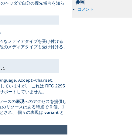
参照
トのヘッダで自分の優先傾向を知ら
コメント
。
様々なメディアタイプを受け付ける
して 他のメディアタイプも受け付ける、
0.1
,
,
anguage
Accept-Charset
していますが、 これは RFC 2295
n' はサポートしていません。
リソースの
表現
へのアクセスを提供し
のリソースはある時点で 0 個、1
とされ、 個々の表現は
variant
と