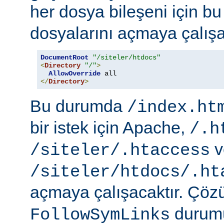
her dosya bileşeni için b
dosyalarını açmaya çalışa
DocumentRoot
"/siteler/htdocs"
<
Directory
"/"
>
AllowOverride
</
Directory
>
Bu durumda
/index.ht
bir istek için Apache,
/.h
v
/siteler/.htaccess
/siteler/htdocs/.ht
açmaya çalışacaktır. Çö
durumu
FollowSymLinks