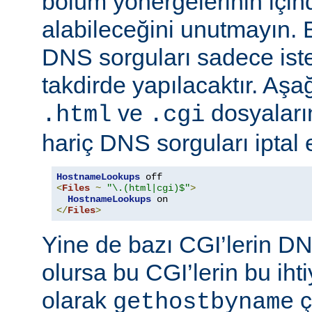
bölüm yönergelerinin için
alabileceğini unutmayın. 
DNS sorguları sadece istek
takdirde yapılacaktır. Aşa
ve
dosyaların
.html
.cgi
hariç DNS sorguları iptal 
HostnameLookups
<
Files
~
"\.(html|cgi)$"
>
HostnameLookups
</
Files
>
Yine de bazı CGI’lerin DNS
olursa bu CGI’lerin bu iht
olarak
ç
gethostbyname