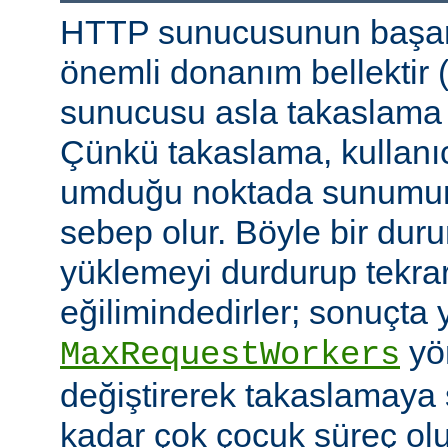
HTTP sunucusunun başarı
önemli donanım bellektir
sunucusu asla takaslama
Çünkü takaslama, kullanıc
umduğu noktada sunumu
sebep olur. Böyle bir duru
yüklemeyi durdurup tekra
eğilimindedirler; sonuçta 
yön
MaxRequestWorkers
değiştirerek takaslamaya
kadar çok çocuk süreç ol