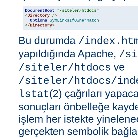
DocumentRoot
"/siteler/htdocs"
<
Directory
/>
Options
SymLinksIfOwnerMatch
</
Directory
>
Bu durumda
/index.ht
yapıldığında Apache,
/si
ve
/siteler/htdocs
/siteler/htdocs/ind
(2) çağrıları yapaca
lstat
sonuçları önbelleğe kayd
işlem her istekte yinelene
gerçekten sembolik bağlar