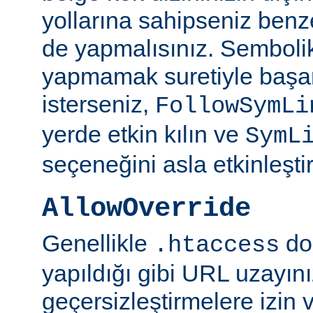
yollarına sahipseniz benze
de yapmalısınız. Semboli
yapmamak suretiyle başar
isterseniz,
FollowSymLi
yerde etkin kılın ve
SymL
seçeneğini asla etkinleşti
AllowOverride
Genellikle
do
.htaccess
yapıldığı gibi URL uzayın
geçersizleştirmelere izin