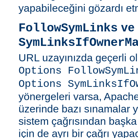
yapabileceğini gözardı et
ve
FollowSymLinks
SymLinksIfOwnerM
URL uzayınızda geçerli o
Options FollowSymLi
Options SymLinksIfO
yönergeleri varsa, Apach
üzerinde bazı sınamalar y
sistem çağrısından başka
için de ayrı bir çağrı yapac