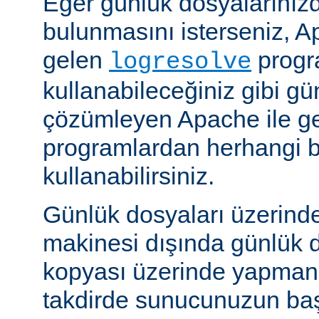
Eğer günlük dosyalarınızd
bulunmasını isterseniz, Ap
gelen
progr
logresolve
kullanabileceğiniz gibi gü
çözümleyen Apache ile g
programlardan herhangi bi
kullanabilirsiniz.
Günlük dosyaları üzerind
makinesi dışında günlük d
kopyası üzerinde yapmanız
takdirde sunucunuzun baş