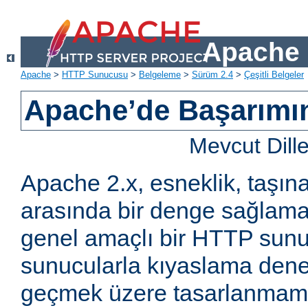
Apache 
Apache
>
HTTP Sunucusu
>
Belgeleme
>
Sürüm 2.4
>
Çeşitli Belgeler
Apache’de Başarımın 
Mevcut Dill
Apache 2.x, esneklik, taşına
arasında bir denge sağlama
genel amaçlı bir HTTP sun
sunucularla kıyaslama den
geçmek üzere tasarlanmam