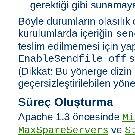
gerektiği gibi sunamayab
Böyle durumların olasılık
kurulumlarda içeriğin
sen
teslim edilmemesi için ya
sa
EnableSendfile off
(Dikkat: Bu yönerge dizin
geçersizleştirilebilen yön
Süreç Oluşturma
Apache 1.3 öncesinde
Mi
ve
MaxSpareServers
S