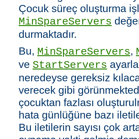
Çocuk süreç oluşturma iş
değer
MinSpareServers
durmaktadır.
Bu,
,
MinSpareServers
ve
ayarla
StartServers
neredeyse gereksiz kılaca
verecek gibi görünmekted
çocuktan fazlası oluştur
hata günlüğüne bazı ileti
Bu iletilerin sayısı çok ar