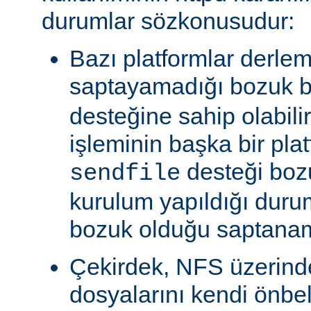
durumlar sözkonusudur:
Bazı platformlar derle
saptayamadığı bozuk b
desteğine sahip olabili
işleminin başka bir pla
desteği boz
sendfile
kurulum yapıldığı duru
bozuk olduğu saptanam
Çekirdek, NFS üzerinde
dosyalarını kendi önbe