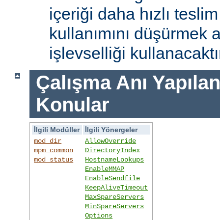
içeriği daha hızlı tesli
kullanımını düşürmek 
işlevselliği kullanacaktı
Çalışma Anı Yapıland
Konular
İlgili Modüller
İlgili Yönergeler
mod_dir
AllowOverride
mpm_common
DirectoryIndex
mod_status
HostnameLookups
EnableMMAP
EnableSendfile
KeepAliveTimeout
MaxSpareServers
MinSpareServers
Options