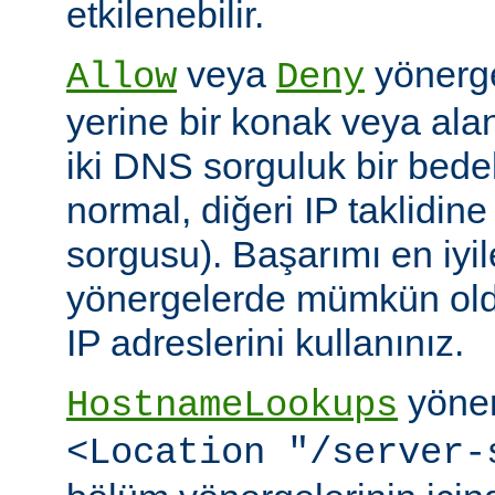
etkilenebilir.
veya
yönerge
Allow
Deny
yerine bir konak veya alan 
iki DNS sorguluk bir bedel
normal, diğeri IP taklidin
sorgusu). Başarımı en iyi
yönergelerde mümkün old
IP adreslerini kullanınız.
yöner
HostnameLookups
<Location "/server-