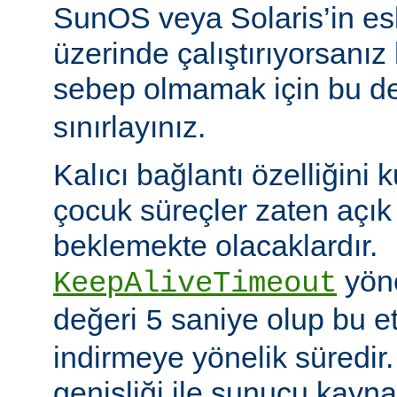
SunOS veya Solaris’in es
üzerinde çalıştırıyorsanız
sebep olmamak için bu d
sınırlayınız.
Kalıcı bağlantı özelliğini 
çocuk süreçler zaten açık 
beklemekte olacaklardır.
yöne
KeepAliveTimeout
değeri
saniye olup bu et
5
indirmeye yönelik süredir
genişliği ile sunucu kayna