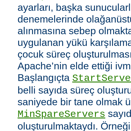
ayarları, başka sunucular
denemelerinde olağanüstü
alınmasına sebep olmaktay
uygulanan yükü karşılam
çocuk süreç oluşturulma
Apache’nin elde ettiği ivm
Başlangıçta
StartServe
belli sayıda süreç oluştur
saniyede bir tane olmak 
sayıd
MinSpareServers
oluşturulmaktaydı. Örneğ