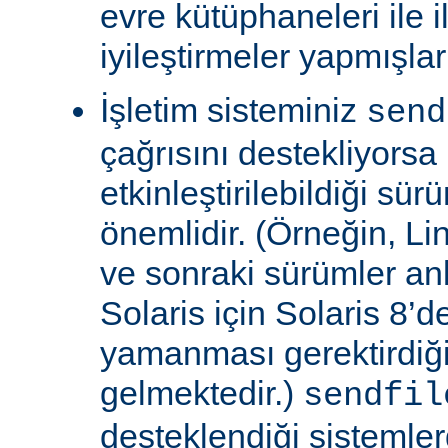
evre kütüphaneleri ile il
iyileştirmeler yapmışla
İşletim sisteminiz
send
çağrısını destekliyors
etkinleştirilebildiği sü
önemlidir. (Örneğin, Lin
ve sonraki sürümler an
Solaris için Solaris 8’
yamanması gerektirdiğ
gelmektedir.)
sendfil
desteklendiği sistemle