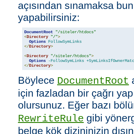
açısından sınamaksa bun
yapabilirsiniz:
DocumentRoot
"/siteler/htdocs"
<
Directory
"/"
>
Options
FollowSymLinks
</
Directory
>
<
Directory
"/siteler/htdocs"
>
Options
-FollowSymLinks
+SymLinksIfOwnerMat
</
Directory
>
Böylece
a
DocumentRoot
için fazladan bir çağrı ya
olursunuz. Eğer bazı böl
gibi yöner
RewriteRule
belge kök dizininizin dış