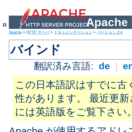
Apach
Apache
>
HTTP サーバ
>
ドキュメンテーション
>
バージョン 2.4
バインド
翻訳済み言語:
de
|
e
この日本語訳はすでに古
性があります。 最近更
には英語版をご覧下さい
Apache が使用するアド