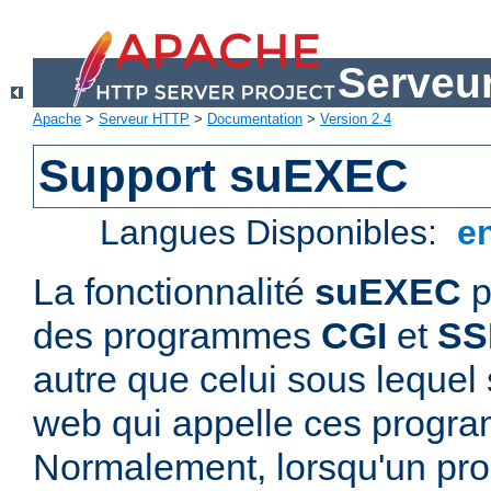
Serveu
Apache
>
Serveur HTTP
>
Documentation
>
Version 2.4
Support suEXEC
Langues Disponibles:
e
La fonctionnalité
suEXEC
p
des programmes
CGI
et
SS
autre que celui sous lequel 
web qui appelle ces progr
Normalement, lorsqu'un p