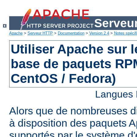
Serveu
Apache
>
Serveur HTTP
>
Documentation
>
Version 2.4
>
Notes spécif
Utiliser Apache sur 
base de paquets RPM
CentOS / Fedora)
Langues 
Alors que de nombreuses di
à disposition des paquets 
supportés par le système d'