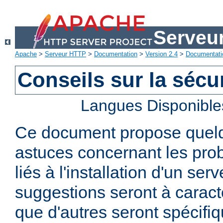
Serveu
Apache
>
Serveur HTTP
>
Documentation
>
Version 2.4
>
Documentati
Conseils sur la sécur
Langues Disponible
Ce document propose quelq
astuces concernant les pro
liés à l'installation d'un se
suggestions seront à caract
que d'autres seront spécifi