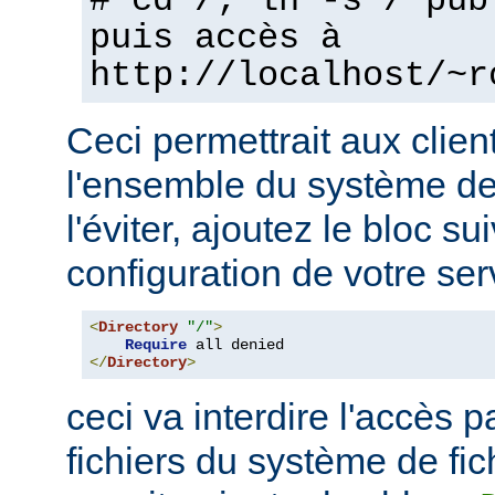
# cd /; ln -s / pub
puis accès à
http://localhost/~r
Ceci permettrait aux clien
l'ensemble du système de 
l'éviter, ajoutez le bloc su
configuration de votre ser
<
Directory
"/"
>
Require
</
Directory
>
ceci va interdire l'accès p
fichiers du système de fi