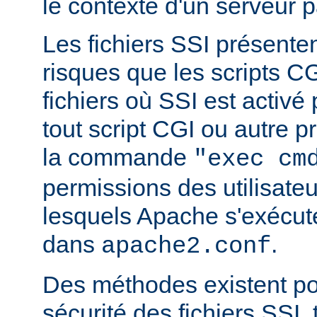
le contexte d'un serveur p
Les fichiers SSI présent
risques que les scripts C
fichiers où SSI est activé
tout script CGI ou autre 
la commande
"exec cm
permissions des utilisate
lesquels Apache s'exécut
dans
.
apache2.conf
Des méthodes existent po
sécurité des fichiers SSI, t