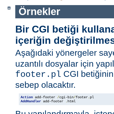
Örnekler
Bir CGI betiği kulla
içeriğin değiştirilmes
Aşağıdaki yönergeler say
uzantılı dosyalar için yapı
CGI betiğinini
footer.pl
sebep olacaktır.
Action
 add-footer 
/
cgi-bin
/
footer
.
AddHandler
 add-footer 
.
html
Bu yapılandırmayla, iste