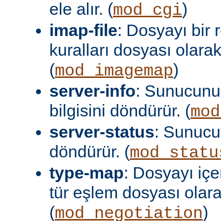
ele alır. (
)
mod_cgi
imap-file
: Dosyayı bir
kuralları dosyası olara
(
)
mod_imagemap
server-info
: Sunucunu
bilgisini döndürür. (
mod
server-status
: Sunuc
döndürür. (
mod_statu
type-map
: Dosyayı içer
tür eşlem dosyası olar
(
)
mod_negotiation