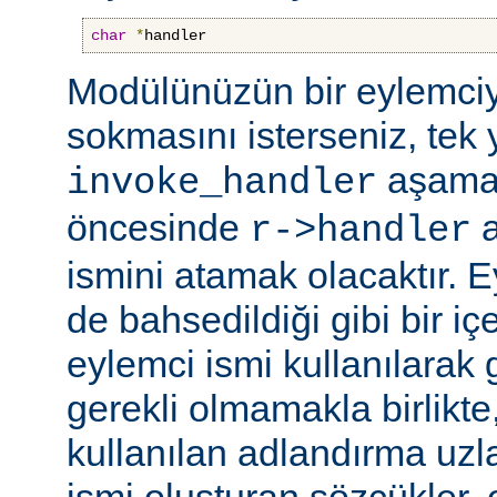
char
*
handler
Modülünüzün bir eylemciy
sokmasını isterseniz, tek 
aşama
invoke_handler
öncesinde
a
r->handler
ismini atamak olacaktır. 
de bahsedildiği gibi bir içe
eylemci ismi kullanılarak 
gerekli olmamakla birlikte,
kullanılan adlandırma uzl
ismi oluşturan sözcükler, 