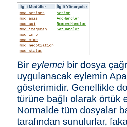
İlgili Modüller
İlgili Yönergeler
mod_actions
Action
mod_asis
AddHandler
mod_cgi
RemoveHandler
mod_imagemap
SetHandler
mod_info
mod_mime
mod_negotiation
mod_status
Bir
eylemci
bir dosya çağr
uygulanacak eylemin Apac
gösterimidir. Genellikle d
türüne bağlı olarak örtük e
Normalde tüm dosyalar b
tarafından sunulurlar, faka