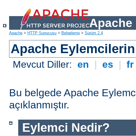
Apache 
Apache
>
HTTP Sunucusu
>
Belgeleme
>
Sürüm 2.4
Apache Eylemcilerin
Mevcut Diller:
en
|
es
|
f
Bu belgede Apache Eylemcil
açıklanmıştır.
Eylemci Nedir?