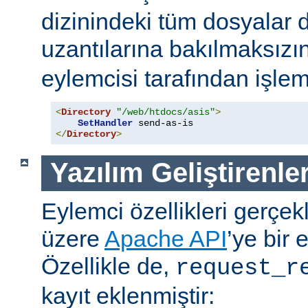
dizinindeki tüm dosyalar 
uzantılarına bakılmaksızı
eylemcisi tarafından işlem
<
Directory
"/web/htdocs/asis"
>
SetHandler
</
Directory
>
Yazılım Geliştirenler
Eylemci özellikleri gerçek
üzere
Apache API
’ye bir 
Özellikle de,
request_r
kayıt eklenmiştir: