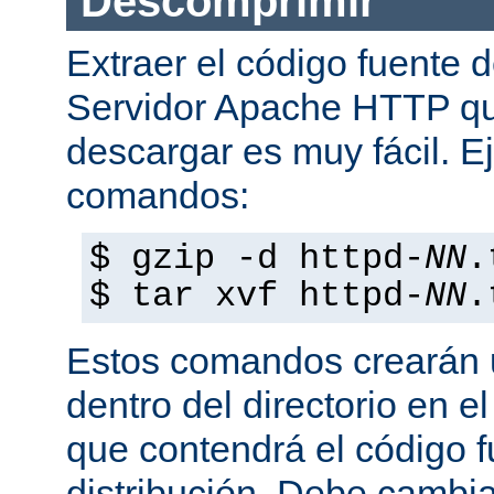
Descomprimir
Extraer el código fuente d
Servidor Apache HTTP q
descargar es muy fácil. E
comandos:
$ gzip -d httpd-
NN
.
$ tar xvf httpd-
NN
.
Estos comandos crearán u
dentro del directorio en e
que contendrá el código 
distribución. Debe cambia