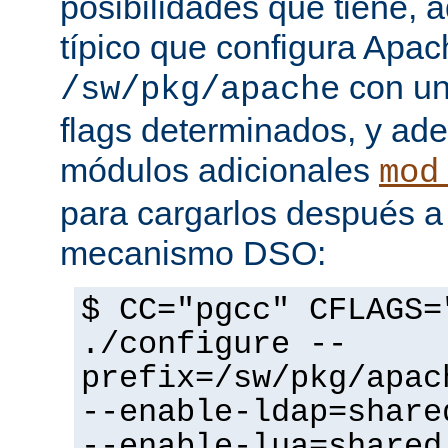
posibilidades que tiene, 
típico que configura Apac
con un
/sw/pkg/apache
flags determinados, y ad
módulos adicionales
mod
para cargarlos después a 
mecanismo DSO:
$ CC="pgcc" CFLAGS=
./configure --
prefix=/sw/pkg/apac
--enable-ldap=share
--enable-lua=shared