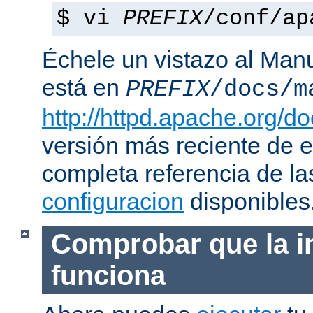
$ vi
PREFIX
/conf/ap
Échele un vistazo al Man
está en
PREFIX
/docs/m
http://httpd.apache.org/do
versión más reciente de 
completa referencia de l
configuracion
disponibles
Comprobar que la i
funciona