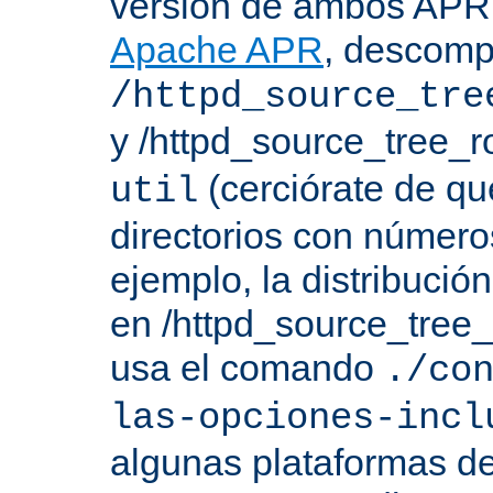
versión de ambos APR 
Apache APR
, descomp
/httpd_source_tre
y /httpd_source_tree_r
(cerciórate de qu
util
directorios con número
ejemplo, la distribuci
en /httpd_source_tree_r
usa el comando
./co
las-opciones-incl
algunas plataformas de