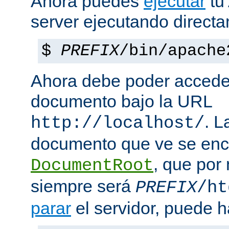
Ahora puedes
ejecutar
tu
server ejecutando direct
$
PREFIX
/bin/apache
Ahora debe poder acceder
documento bajo la URL
. L
http://localhost/
documento que ve se enc
, que por
DocumentRoot
siempre será
PREFIX
/ht
parar
el servidor, puede h