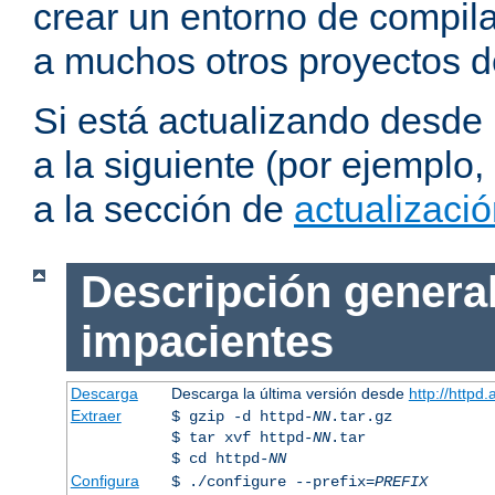
crear un entorno de compil
a muchos otros proyectos d
Si está actualizando desde
a la siguiente (por ejemplo,
a la sección de
actualizaci
Descripción general
impacientes
Descarga
Descarga la última versión desde
http://httpd
Extraer
$ gzip -d httpd-
NN
.tar.gz
$ tar xvf httpd-
NN
.tar
$ cd httpd-
NN
Configura
$ ./configure --prefix=
PREFIX